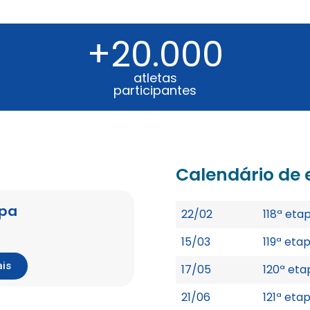
+20.000
atletas
participantes
Calendário de 
apa
22/02
118ª eta
15/03
119ª eta
ais
17/05
120ª eta
21/06
121ª eta