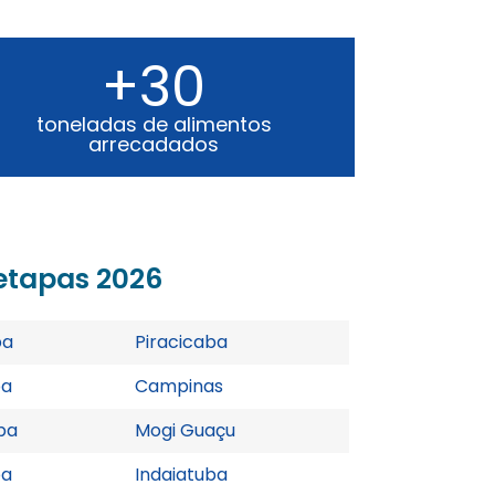
+30
toneladas de alimentos
arrecadados
etapas 2026
pa
Piracicaba
pa
Campinas
pa
Mogi Guaçu
pa
Indaiatuba