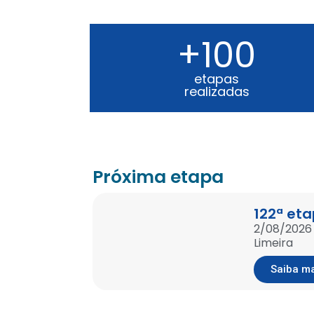
+100
etapas
realizadas
Próxima etapa
122ª et
2/08/2026
Limeira
Saiba m